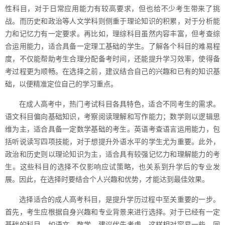
性科目，对于日常应用能力有较高要求，但也给不少考生带来了挑
战。而历史和政治等人文学科则侧重于理论知识的积累，对于分析能
力和记忆力有一定要求。再比如，理综科目虽然内容丰富，但考查综
合运用能力，适合具备一定理工基础的学生。了解各个科目的难易程
度，不仅能帮助考生合理分配备考时间，还能提升学习效率，使得备
考过程更为顺畅。在选择之前，建议结合自己的兴趣和已有的知识基
础，以便精准定位自己的学习重点。
在成人高考中，热门考试科目各具特色，适合不同考生的需求。
语文科目偏向基础知识，考察阅读理解和写作能力；数学则以逻辑思
维为主，适合具备一定数学基础的考生。英语考查语言运用能力，包
括听说读写四项技能，对于想提升外语水平的学生尤为重要。此外，
政治和历史则以理论知识为主，适合具有较强记忆力和理解能力的考
生。这些科目的选择不仅影响应试策略，也关系到升学后的专业发
展。因此，在选择时要结合个人兴趣和优势，才能达到最佳效果。
选择适合的成人高考科目，是提升学历过程中至关重要的一步。
首先，考生应根据自身兴趣和专业背景来进行选择。对于已经有一定
基础的科目，如语文、数学，建议优先考虑，这样相对容易一些。同