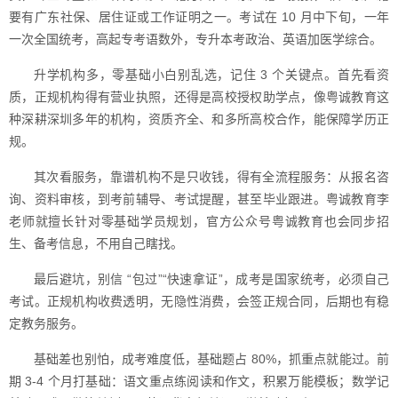
要有广东社保、居住证或工作证明之一。考试在 10 月中下旬，一年
一次全国统考，高起专考语数外，专升本考政治、英语加医学综合。
升学机构多，零基础小白别乱选，记住 3 个关键点。首先看资
质，正规机构得有营业执照，还得是高校授权助学点，像粤诚教育这
种深耕深圳多年的机构，资质齐全、和多所高校合作，能保障学历正
规。
其次看服务，靠谱机构不是只收钱，得有全流程服务：从报名咨
询、资料审核，到考前辅导、考试提醒，甚至毕业跟进。粤诚教育李
老师就擅长针对零基础学员规划，官方公众号粤诚教育也会同步招
生、备考信息，不用自己瞎找。
最后避坑，别信 “包过”“快速拿证”，成考是国家统考，必须自己
考试。正规机构收费透明，无隐性消费，会签正规合同，后期也有稳
定教务服务。
基础差也别怕，成考难度低，基础题占 80%，抓重点就能过。前
期 3-4 个月打基础：语文重点练阅读和作文，积累万能模板；数学记