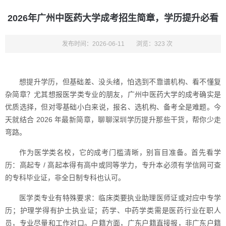
2026年广州中医药大学成考招生简章，学历提升必看
发布时间：2026-06-11
浏览：323 次
想提升学历，但基础差、没头绪，怕选到不靠谱机构、看不懂复
杂简章？尤其想报医学类专业的朋友，广州中医药大学的成考确实是
优质选择，但对零基础小白来说，报名、选机构、备考全是难题。今
天就结合 2026 年最新简章，聊聊深圳学历提升那些干货，帮你少走
弯路。
作为医学类名校，它的成考门槛清晰，别盲目准备。首先看学
历：高起专 / 高起本得有高中或同等学力，专升本必须有学信网可查
的专科毕业证，非全日制专科也认可。
医学类专业有特殊要求：临床类要执业助理医师证或对应中专学
历；护理学得有护士执业证；药学、中药学类需是医药行业在职人
员，专业尽量和工作对口。户籍方面，广东户籍直接报，非广东户籍