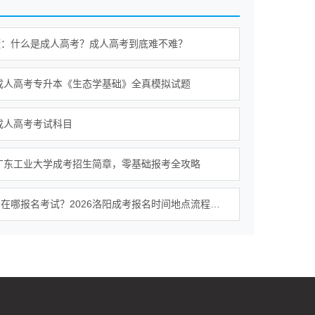
懂：什么是成人高考？成人高考到底难不难？
年成人高考专升本《生态学基础》全真模拟试题
年成人高考考试科目
年广东工业大学成考招生简章，零基础报考全攻略
洛阳成考在哪报名考试？2026洛阳成考报名时间地点流程费用