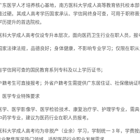
广东医学人才培养核心基地，南方医科大学成人高等教育依托校本部
量过硬。其成人高考学历国家承认、学信网终身可查，可用于职称晋
学历提升的首选院校。
医科大学成人高考仅设专升本层次，面向医药卫生行业在职人员，报
国家法律法规，品德良好；身体健康，不影响专业学习；仅限在职从
有学信网可查的国民教育系列专科及以上学历证书；
户籍考生可直接报考；外省户籍考生需提供广东居住证、社保缴纳证
）医学专业特殊要求
医学、医学影像学、医学检验技术、康复治疗学、护理学专业，需具
中药学专业，建议为医药行业在职人员报考。
医科大学成人高考均为非脱产（业余）学习，学制统一 3 年，学费按
年，专业聚焦医学热门领域，适配医药行业职业发展需求。